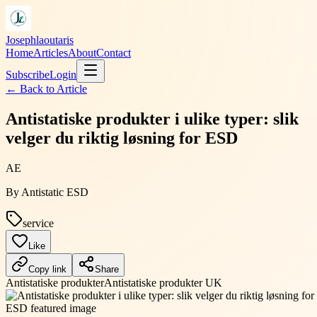
Josephlaoutaris
Home
Articles
About
Contact
Subscribe
Login
← Back to
Article
Antistatiske produkter i ulike typer: slik
velger du riktig løsning for ESD
AE
By
Antistatic ESD
service
Like
Copy link
Share
Antistatiske produkter
Antistatiske produkter UK