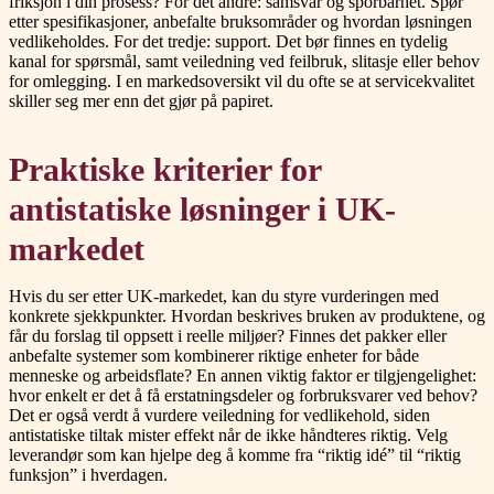
friksjon i din prosess? For det andre: samsvar og sporbarhet. Spør
etter spesifikasjoner, anbefalte bruksområder og hvordan løsningen
vedlikeholdes. For det tredje: support. Det bør finnes en tydelig
kanal for spørsmål, samt veiledning ved feilbruk, slitasje eller behov
for omlegging. I en markedsoversikt vil du ofte se at servicekvalitet
skiller seg mer enn det gjør på papiret.
Praktiske kriterier for
antistatiske løsninger i UK-
markedet
Hvis du ser etter UK-markedet, kan du styre vurderingen med
konkrete sjekkpunkter. Hvordan beskrives bruken av produktene, og
får du forslag til oppsett i reelle miljøer? Finnes det pakker eller
anbefalte systemer som kombinerer riktige enheter for både
menneske og arbeidsflate? En annen viktig faktor er tilgjengelighet:
hvor enkelt er det å få erstatningsdeler og forbruksvarer ved behov?
Det er også verdt å vurdere veiledning for vedlikehold, siden
antistatiske tiltak mister effekt når de ikke håndteres riktig. Velg
leverandør som kan hjelpe deg å komme fra “riktig idé” til “riktig
funksjon” i hverdagen.