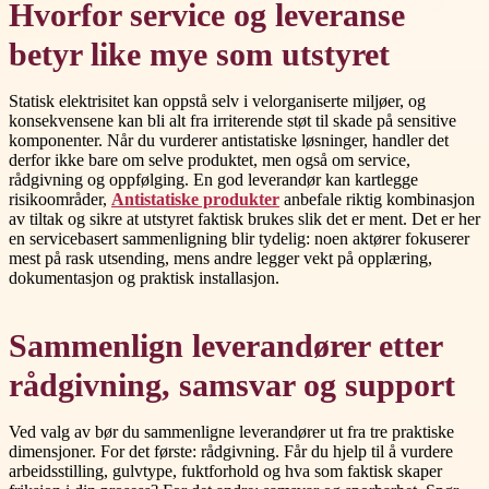
Hvorfor service og leveranse
betyr like mye som utstyret
Statisk elektrisitet kan oppstå selv i velorganiserte miljøer, og
konsekvensene kan bli alt fra irriterende støt til skade på sensitive
komponenter. Når du vurderer antistatiske løsninger, handler det
derfor ikke bare om selve produktet, men også om service,
rådgivning og oppfølging. En god leverandør kan kartlegge
risikoområder,
Antistatiske produkter
anbefale riktig kombinasjon
av tiltak og sikre at utstyret faktisk brukes slik det er ment. Det er her
en servicebasert sammenligning blir tydelig: noen aktører fokuserer
mest på rask utsending, mens andre legger vekt på opplæring,
dokumentasjon og praktisk installasjon.
Sammenlign leverandører etter
rådgivning, samsvar og support
Ved valg av bør du sammenligne leverandører ut fra tre praktiske
dimensjoner. For det første: rådgivning. Får du hjelp til å vurdere
arbeidsstilling, gulvtype, fuktforhold og hva som faktisk skaper