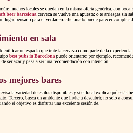
común: muchos locales se quedan en la misma oferta genérica, con poca r
aft beer barcelona
cerveza se vuelve una apuesta: o te arriesgas sin s
 un lugar pensado para el verdadero aficionado puede parecer complicad
imiento en sala
 identificar un espacio que trate la cerveza como parte de la experiencia
quipo
best pubs in Barcelona
puede orientarte: por ejemplo, recomenda
a de ser azar y pasa a ser una recomendación con intención.
os mejores bares
revisa la variedad de estilos disponibles y si el local explica qué estás
o. Tercero, busca un ambiente que invite a descubrir, no solo a consumi
uando el objetivo es disfrutar una excelente sesión de.