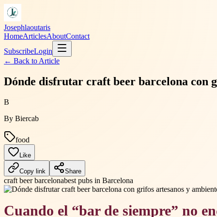
Josephlaoutaris
Home
Articles
About
Contact
Subscribe
Login
← Back to
Article
Dónde disfrutar craft beer barcelona con g
B
By
Biercab
food
Like
Copy link
Share
craft beer barcelona
best pubs in Barcelona
Cuando el “bar de siempre” no en