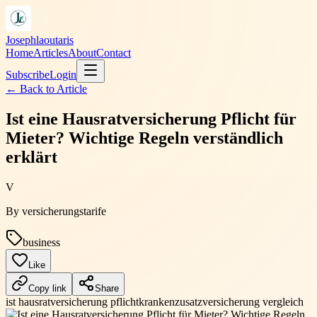
Josephlaoutaris
Home
Articles
About
Contact
Subscribe
Login
← Back to
Article
Ist eine Hausratversicherung Pflicht für
Mieter? Wichtige Regeln verständlich
erklärt
V
By
versicherungstarife
business
Like
Copy link
Share
ist hausratversicherung pflicht
krankenzusatzversicherung vergleich