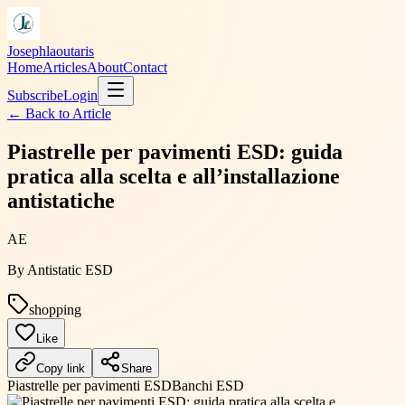
Josephlaoutaris
Home
Articles
About
Contact
Subscribe
Login
← Back to
Article
Piastrelle per pavimenti ESD: guida
pratica alla scelta e all’installazione
antistatiche
AE
By
Antistatic ESD
shopping
Like
Copy link
Share
Piastrelle per pavimenti ESD
Banchi ESD