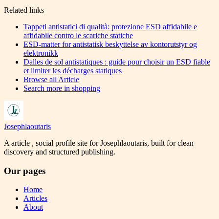
Related links
Tappeti antistatici di qualità: protezione ESD affidabile e
affidabile contro le scariche statiche
ESD-matter for antistatisk beskyttelse av kontorutstyr og
elektronikk
Dalles de sol antistatiques : guide pour choisir un ESD fiable
et limiter les décharges statiques
Browse all
Article
Search more in
shopping
Josephlaoutaris
A article , social profile site for Josephlaoutaris, built for clean
discovery and structured publishing.
Our pages
Home
Articles
About