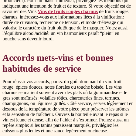
producteur). Pour un plaisir immédiat, privilégiez les mentions qui
indiquent une intention de fruit et de texture. Si votre objectif est de
savourer des Vins
Vins de fruits rouges charnus
de fruits rouges
charnus, intéressez-vous aux informations liées à la vinification:
durée de cuvaison, recherche de tension, et mode d’élevage qui
valorise le caractère du fruit plutôt que de le masquer. Notez aussi
l’équilibre alcool/acidité: un vin harmonieux paraît “plein” en
bouche sans devenir lourd.
Accords mets-vins et bonnes
habitudes de service
Pour réussir vos accords, partez du goût dominant du vin: fruit
rouge, épices douces, notes florales ou touche boisée. Les vins
charnus se marient souvent avec des plats où la gourmandise et le
gras sont maîtrisés: volailles rôties, charcuteries fines, terrines,
champignons, ou légumes grillés. Côté service, servez légèrement en
dessous de la température de votre pièce pour préserver les arômes
et la sensation de fraîcheur. Ouvrez la bouteille avant le repas si le
vin est jeune et dense, afin de l’aider à s’exprimer. Prenez aussi un
repère simple: si les tanins paraissent marqués, privilégiez les
cuissons plus lentes et une sauce légèrement onctueuse.