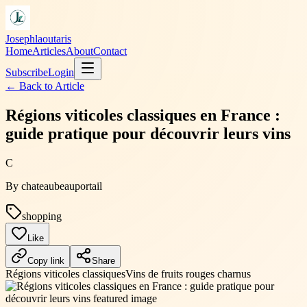
Josephlaoutaris
Home
Articles
About
Contact
Subscribe
Login
← Back to
Article
Régions viticoles classiques en France :
guide pratique pour découvrir leurs vins
C
By
chateaubeauportail
shopping
Like
Copy link
Share
Régions viticoles classiques
Vins de fruits rouges charnus