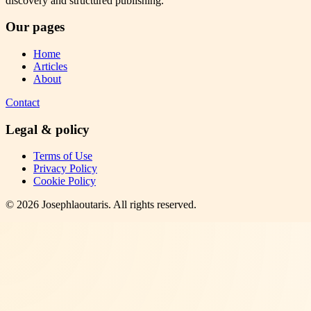
discovery and structured publishing.
Our pages
Home
Articles
About
Contact
Legal & policy
Terms of Use
Privacy Policy
Cookie Policy
©
2026
Josephlaoutaris
. All rights reserved.