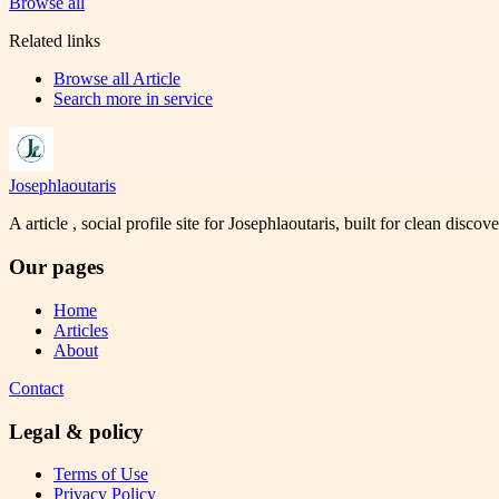
Browse all
Related links
Browse all
Article
Search more in
service
Josephlaoutaris
A article , social profile site for Josephlaoutaris, built for clean disco
Our pages
Home
Articles
About
Contact
Legal & policy
Terms of Use
Privacy Policy